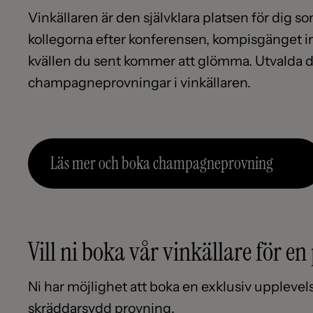
Vinkällaren är den självklara platsen för dig so
kollegorna efter konferensen, kompisgänget inf
kvällen du sent kommer att glömma. Utvalda 
champagneprovningar i vinkällaren.
Läs mer och boka champagneprovning
Vill ni boka vår vinkällare för e
Ni har möjlighet att boka en exklusiv upplevel
skräddarsydd provning.