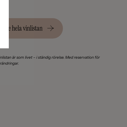
Se hela vinlistan
nlistan är som livet – i ständig rörelse. Med reservation för
rändringar.