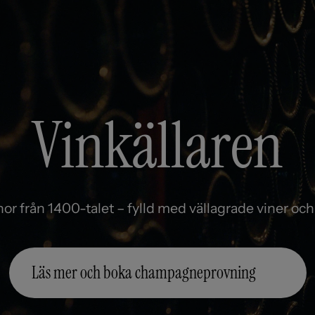
Vinkällaren
anor från 1400-talet – fylld med vällagrade viner o
Läs mer och boka champagneprovning