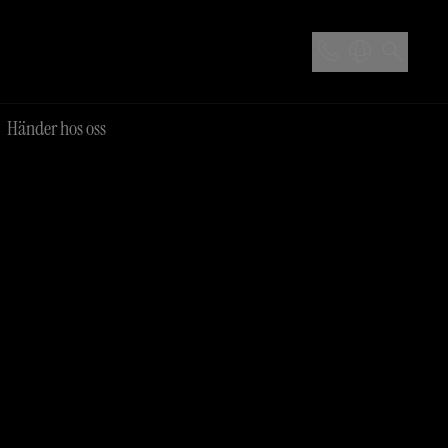
Händer hos oss
ar
Time for champagne