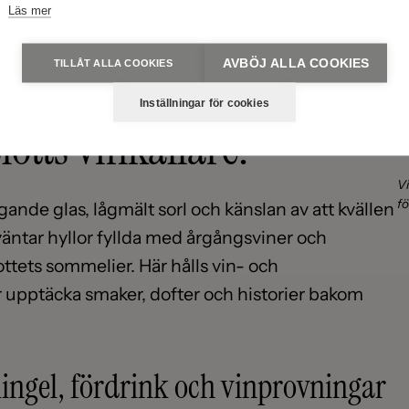
Läs mer
AVBÖJ ALLA COOKIES
TILLÅT ALLA COOKIES
under valv av sten och tid,
Inställningar för cookies
otts vinkällare.
Vi
fö
ande glas, lågmält sorl och känslan av att kvällen
n väntar hyllor fyllda med årgångsviner och
ttets sommelier. Här hålls vin- och
upptäcka smaker, dofter och historier bakom
mingel, fördrink och vinprovningar