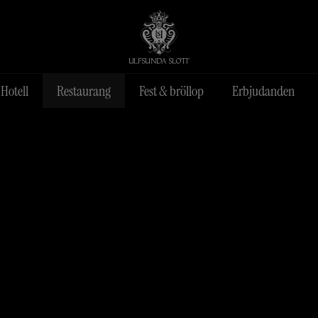
Hotell
Restaurang
Fest & bröllop
Erbjudanden
der
innas
Spabehandling