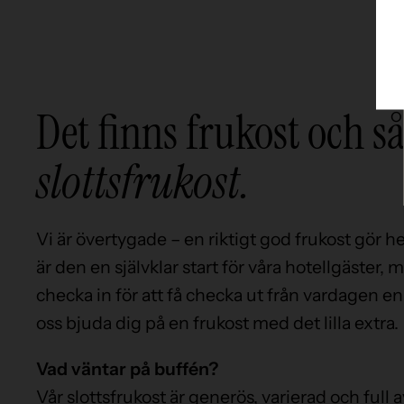
Det finns frukost och så
slottsfrukost.
Vi är övertygade – en riktigt god frukost gör h
är den en självklar start för våra hotellgäster,
checka in för att få checka ut från vardagen en
oss bjuda dig på en frukost med det lilla extra.
Vad väntar på buffén?
Vår slottsfrukost är generös, varierad och full 