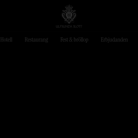
Hotell
Restaurang
Fest & bröllop
Erbjudanden
der
innas
Spabehandling