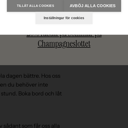
AVBÖJ ALLA COOKIES
TILLÅT ALLA COOKIES
Inställningar för cookies
20% rabatt på Sommar på
 finns det
Champagneslottet
ela dagen bättre. Hos oss
 men du behöver inte
 stund. Boka bord och låt
av sådant som får oss alla