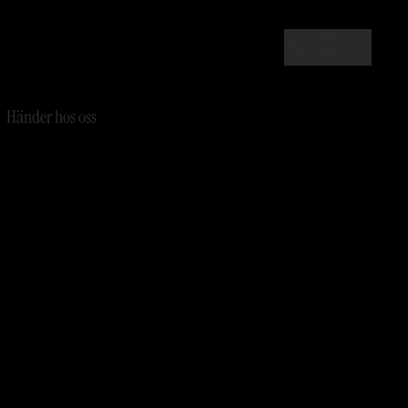
Händer hos oss
ar
Time for champagne