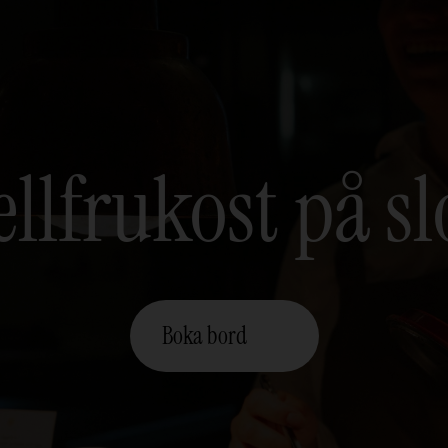
llfrukost på sl
Boka bord