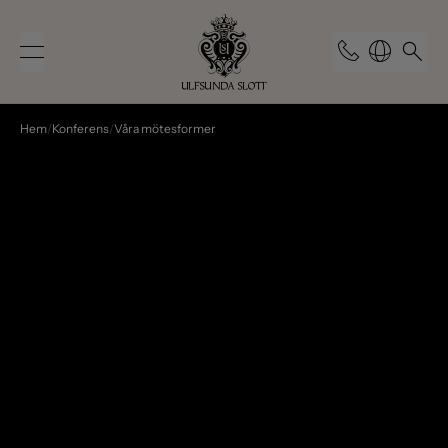
Hem
/
Konferens
/
Våra mötesformer