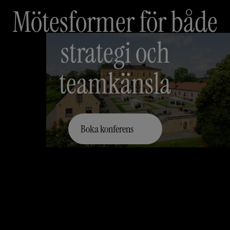
Mötesformer för både
strategi och
teamkänsla
Boka konferens