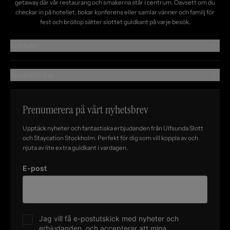
getaway där vår restaurang och smakerna står i centrum. Oavsett om du
checkar in på hotellet, bokar konferens eller samlar vänner och familj för
fest och bröllop sätter slottet guldkant på varje besök.
Kontakt
Snabblänkar
Prenumerera på vårt nyhetsbrev
Upptäck nyheter och fantastiska erbjudanden från Ulfsunda Slott
och Staycation Stockholm. Perfekt för dig som vill koppla av och
njuta av lite extra guldkant i vardagen.
E-post
Jag vill få e-postutskick med nyheter och
erbjudanden, och accepterar att mina