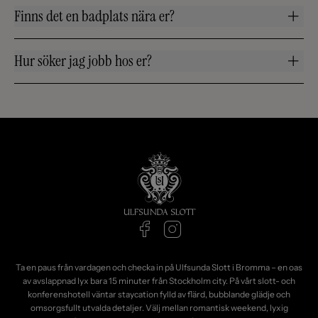
Finns det en badplats nära er?
Hur söker jag jobb hos er?
Ta en paus från vardagen och checka in på Ulfsunda Slott i Bromma – en oas
av avslappnad lyx bara 15 minuter från Stockholm city. På vårt slott- och
konferenshotell väntar staycation fylld av flärd, bubblande glädje och
omsorgsfullt utvalda detaljer. Välj mellan romantisk weekend, lyxig