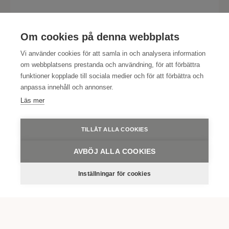
LÄS MER
Om cookies på denna webbplats
Vi använder cookies för att samla in och analysera information
Champagneweekend med
om webbplatsens prestanda och användning, för att förbättra
funktioner kopplade till sociala medier och för att förbättra och
femrättersmiddag och provning
anpassa innehåll och annonser.
Läs mer
med Taittinger
TILLÅT ALLA COOKIES
LÄS MER
AVBÖJ ALLA COOKIES
Inställningar för cookies
Julbordsweekend
LÄS MER