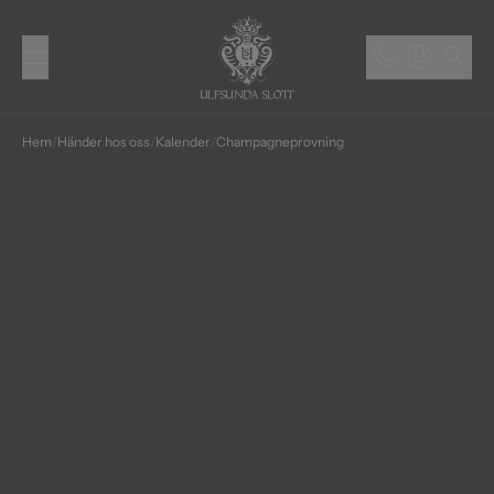
Hem
/
Händer hos oss
/
Kalender
/
Champagne­provning