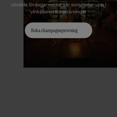
utvalda lördagar möter vår sommelier upp i
vinkällaren för provningar
Boka champagneprovning