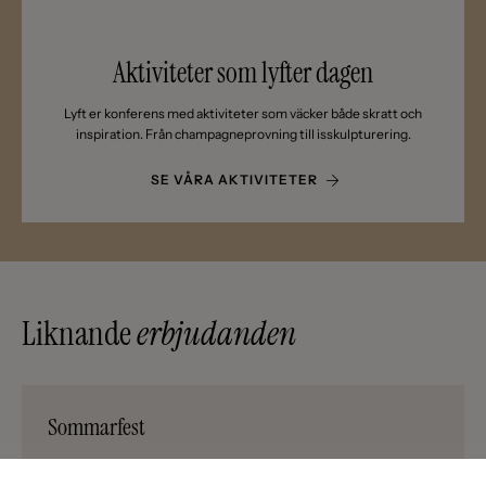
Aktiviteter som lyfter dagen
Lyft er konferens med aktiviteter som väcker både skratt och
inspiration. Från champagneprovning till isskulpturering.
SE VÅRA AKTIVITETER
Liknande
erbjudanden
Sommarfest