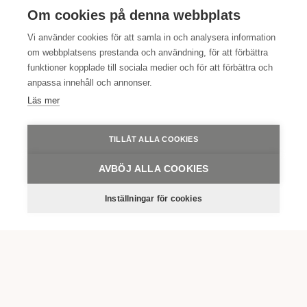
LÄS MER
Om cookies på denna webbplats
Vi använder cookies för att samla in och analysera information
om webbplatsens prestanda och användning, för att förbättra
funktioner kopplade till sociala medier och för att förbättra och
Kampanj
anpassa innehåll och annonser.
Uppgraderat möte – vi bjuder på det lilla extra
Läs mer
i lokalen
TILLÅT ALLA COOKIES
LÄS MER
AVBÖJ ALLA COOKIES
Inställningar för cookies
Dagkonferens
LÄS MER