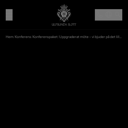
Hem
/
Konferens
/
Konferenspaket
/
Uppgraderat möte – vi bjuder på det lilla extra i lokalen