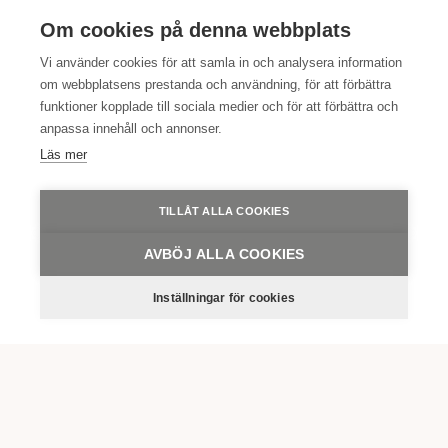
Sommarfest
Om cookies på denna webbplats
Vi använder cookies för att samla in och analysera information
om webbplatsens prestanda och användning, för att förbättra
LÄS MER
funktioner kopplade till sociala medier och för att förbättra och
anpassa innehåll och annonser.
Läs mer
Dagkonferens
TILLÅT ALLA COOKIES
LÄS MER
AVBÖJ ALLA COOKIES
Inställningar för cookies
Konferens med övernattning
LÄS MER