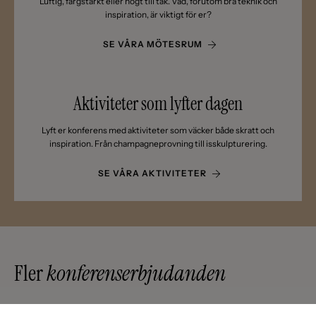
Luftig, färgstarkt eller högt till tak. Vad, förutom bra teknik och
inspiration, är viktigt för er?
SE VÅRA MÖTESRUM
Aktiviteter som lyfter dagen
Lyft er konferens med aktiviteter som väcker både skratt och
inspiration. Från champagneprovning till isskulpturering.
SE VÅRA AKTIVITETER
Fler
konferenserbjudanden