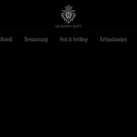
Hotell
Restaurang
Fest & bröllop
Erbjudanden
der
innas
Spabehandling