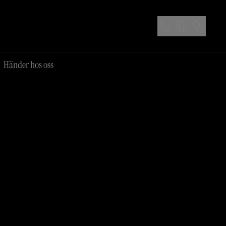
Händer hos oss
ar
Time for champagne