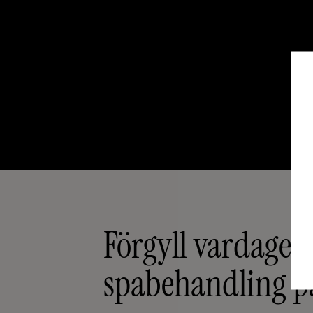
Förgyll vardagen
spabehandling på