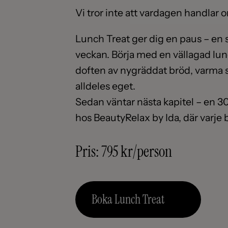
Vi tror inte att vardagen handlar 
Lunch Treat ger dig en paus – en st
veckan. Börja med en vällagad lunc
doften av nygräddat bröd, varma s
alldeles eget.
Sedan väntar nästa kapitel – en 3
hos BeautyRelax by Ida, där varje b
Pris: 795 kr/person
Boka Lunch Treat