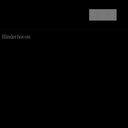
Händer hos oss
ar
Time for champagne