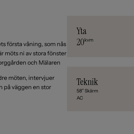
Yta
20
kvm
ets första våning, som nås
är möts ni av stora fönster
 borggården och Mälaren
dre möten, intervjuer
Teknik
ch på väggen en stor
58″ Skärm
AC