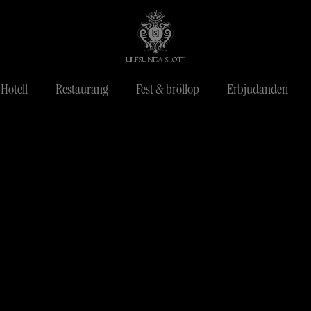
Hotell
Restaurang
Fest & bröllop
Erbjudanden
der
innas
Spabehandling