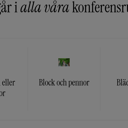
år i
alla våra
konferens
 eller
Block och pennor
Blä
or