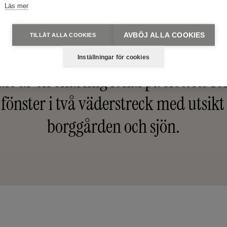
Läs mer
AVBÖJ ALLA COOKIES
TILLÅT ALLA COOKIES
Slottets unika mötesrum
Inställningar för cookies
ie är en charmig lokal på slottets f
 fönster i två väderstreck med utsik
borggården och sjön.