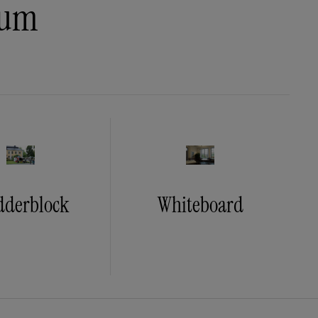
rum
dderblock
Whiteboard