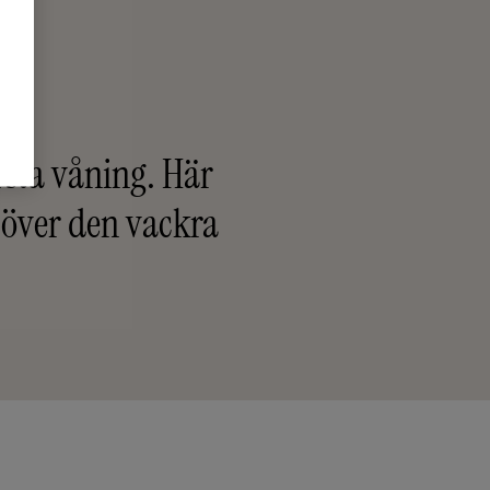
örsta våning. Här
t över den vackra