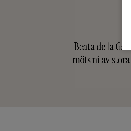
Beata de la Gard
möts ni av stora