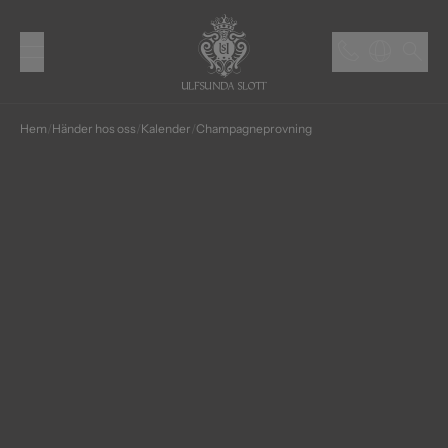
Hem
/
Händer hos oss
/
Kalender
/
Champagne­provning