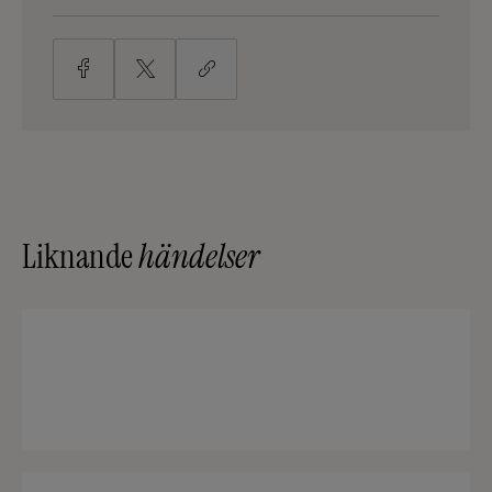
Liknande
händelser
After Work
LÄS MER