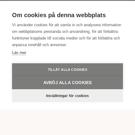
LÄS MER
Om cookies på denna webbplats
Vi använder cookies för att samla in och analysera information
Champagneweekend med
om webbplatsens prestanda och användning, för att förbättra
femrättersmiddag och provning
funktioner kopplade till sociala medier och för att förbättra och
anpassa innehåll och annonser.
med Taittinger
Läs mer
LÄS MER
TILLÅT ALLA COOKIES
AVBÖJ ALLA COOKIES
Julbordsweekend
Inställningar för cookies
LÄS MER