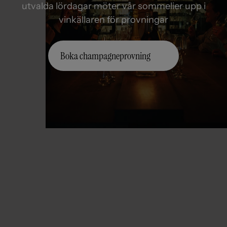
utvalda lördagar möter vår sommelier upp i
vinkällaren för provningar
Boka champagneprovning